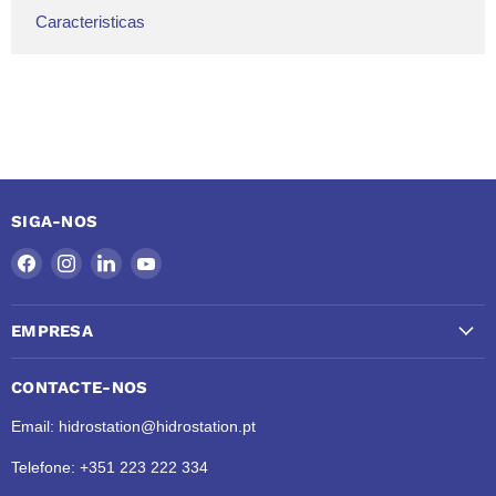
Caracteristicas
SIGA-NOS
Encontre-
Encontre-
Encontre-
Encontre-
nos
nos
nos
nos
no
no
no
no
EMPRESA
Facebook
Instagram
LinkedIn
YouTube
CONTACTE-NOS
Email: hidrostation@hidrostation.pt
Telefone: +351 223 222 334