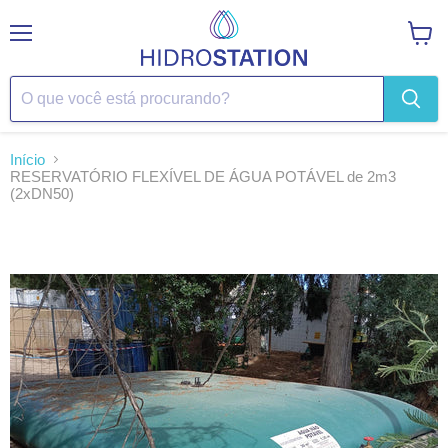
Menu
Ver
carrin
Início
RESERVATÓRIO FLEXÍVEL DE ÁGUA POTÁVEL de 2m3
(2xDN50)