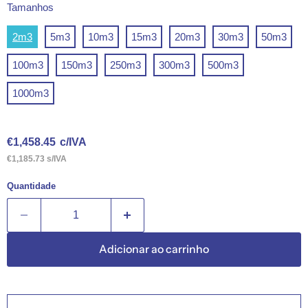
Tamanhos
2m3
5m3
10m3
15m3
20m3
30m3
50m3
100m3
150m3
250m3
300m3
500m3
1000m3
Preço Atual
€1,458.45
c/IVA
€1,185.73 s/IVA
Quantidade
Adicionar ao carrinho