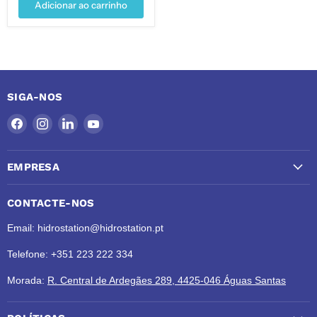
Adicionar ao carrinho
SIGA-NOS
Encontre-
Encontre-
Encontre-
Encontre-
nos
nos
nos
nos
no
no
no
no
EMPRESA
Facebook
Instagram
LinkedIn
YouTube
CONTACTE-NOS
Email: hidrostation@hidrostation.pt
Telefone: +351 223 222 334
Morada:
R. Central de Ardegães 289, 4425-046 Águas Santas