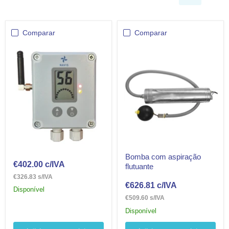
Comparar
Comparar
Bomba com aspiração
€402.00
c/IVA
flutuante
€326.83 s/IVA
€626.81
c/IVA
Disponível
€509.60 s/IVA
Disponível