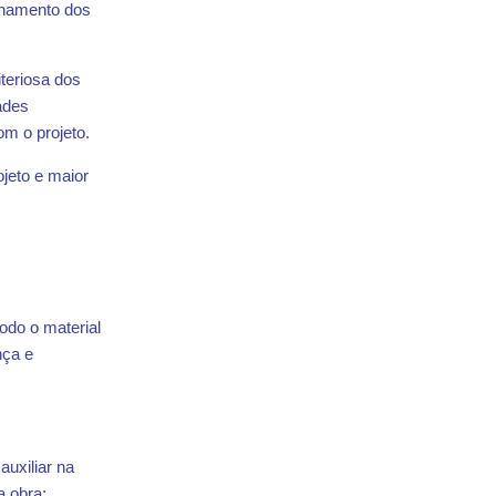
ionamento dos
teriosa dos
ades
om o projeto.
jeto e maior
odo o material
nça e
auxiliar na
a obra;