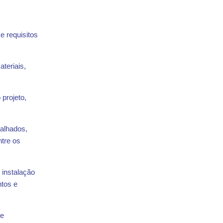
e requisitos
teriais,
projeto,
talhados,
ntre os
instalação
ntos e
de