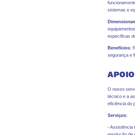
funcionamento
sistemas e eq
Dimensionam
equipamentos
específicas d
Benefícios:
R
segurança e fi
APOIO
O nosso servi
técnico e a a
eficiência do 
Serviços:
- Assistência 
resolução de 