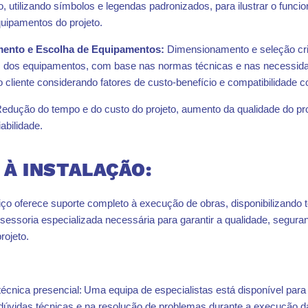
, utilizando símbolos e legendas padronizados, para ilustrar o func
uipamentos do projeto.
ento e Escolha de Equipamentos:
Dimensionamento e seleção cri
 dos equipamentos, com base nas normas técnicas e nas necessid
o cliente considerando fatores de custo-benefício e compatibilidade c
edução do tempo e do custo do projeto, aumento da qualidade do pro
abilidade.
 À INSTALAÇÃO:
ço oferece suporte completo à execução de obras, disponibilizando t
ssessoria especializada necessária para garantir a qualidade, segura
projeto.
técnica presencial: Uma equipa de especialistas está disponível para 
dúvidas técnicas e na resolução de problemas durante a execução d