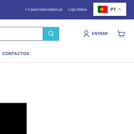
PT
< ir para hidrostation.pt
Loja Online
ENTRAR
Ver
carrinho
CONTACTOS