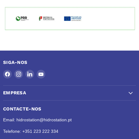
SIGA-NOS
Encontre-
Encontre-
Encontre-
Encontre-
nos
nos
nos
nos
no
no
no
no
EMPRESA
Facebook
Instagram
LinkedIn
YouTube
CONTACTE-NOS
Email: hidrostation@hidrostation.pt
Telefone: +351 223 222 334