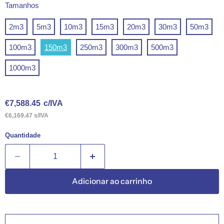
Tamanhos
2m3
5m3
10m3
15m3
20m3
30m3
50m3
100m3
150m3
250m3
300m3
500m3
1000m3
Preço Atual
€7,588.45
c/IVA
€6,169.47 s/IVA
Quantidade
Adicionar ao carrinho