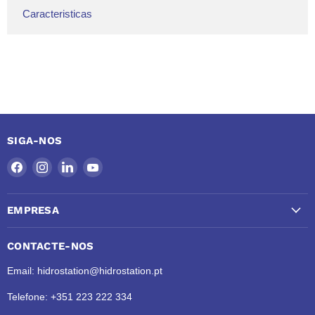
Caracteristicas
SIGA-NOS
Encontre-
Encontre-
Encontre-
Encontre-
nos
nos
nos
nos
no
no
no
no
EMPRESA
Facebook
Instagram
LinkedIn
YouTube
CONTACTE-NOS
Email: hidrostation@hidrostation.pt
Telefone: +351 223 222 334