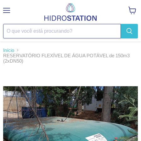
Menu
Ver
carrin
Início
RESERVATÓRIO FLEXÍVEL DE ÁGUA POTÁVEL de 150m3
(2xDN50)