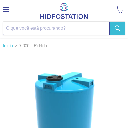
Menu
Ver
carrin
Início
7.000 L RoNdo