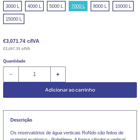
3000 L
4000 L
5000 L
7000 L
8000 L
10000 L
15000 L
Preço Atual
€3,071.74
c/IVA
€2,497.35 s/IVA
Quantidade
Adicionar ao carrinho
Descrição
Os reservatórios de água verticais RoNdo são feitos de
material ecológico - Polietileno. A forma cilíndrica vertical