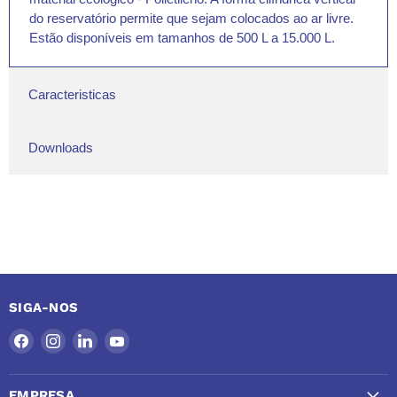
do reservatório permite que sejam colocados ao ar livre.
Estão disponíveis em tamanhos de 500 L a 15.000 L.
Caracteristicas
Downloads
SIGA-NOS
Encontre-
Encontre-
Encontre-
Encontre-
nos
nos
nos
nos
no
no
no
no
EMPRESA
Facebook
Instagram
LinkedIn
YouTube