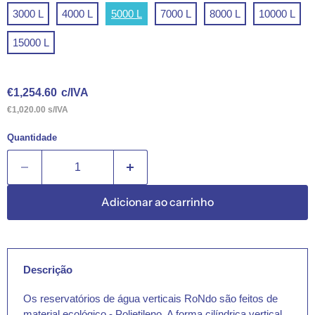
3000 L
4000 L
5000 L
7000 L
8000 L
10000 L
15000 L
Preço Atual
€1,254.60
c/IVA
€1,020.00 s/IVA
Quantidade
Adicionar ao carrinho
Descrição
Os reservatórios de água verticais RoNdo são feitos de
material ecológico - Polietileno. A forma cilíndrica vertical