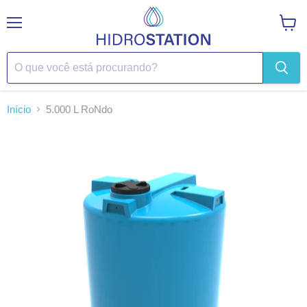
Menu
Ver
carrin
Início
5.000 L RoNdo