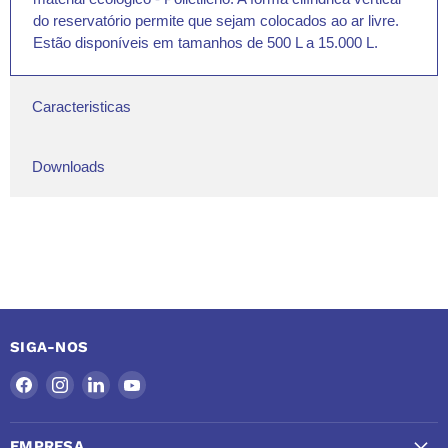
do reservatório permite que sejam colocados ao ar livre.
Estão disponíveis em tamanhos de 500 L a 15.000 L.
Caracteristicas
Downloads
SIGA-NOS
Encontre-
Encontre-
Encontre-
Encontre-
nos
nos
nos
nos
no
no
no
no
EMPRESA
Facebook
Instagram
LinkedIn
YouTube