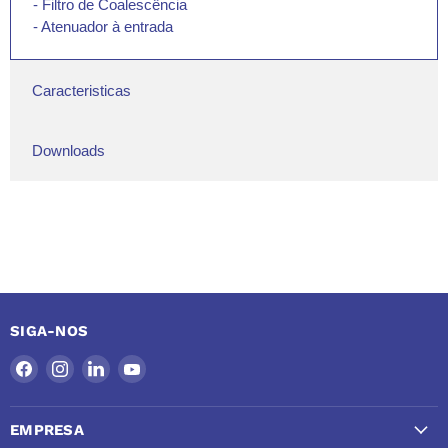
- Filtro de Coalescência
- Atenuador à entrada
Caracteristicas
Downloads
SIGA-NOS
Encontre-
Encontre-
Encontre-
Encontre-
nos
nos
nos
nos
no
no
no
no
EMPRESA
Facebook
Instagram
LinkedIn
YouTube