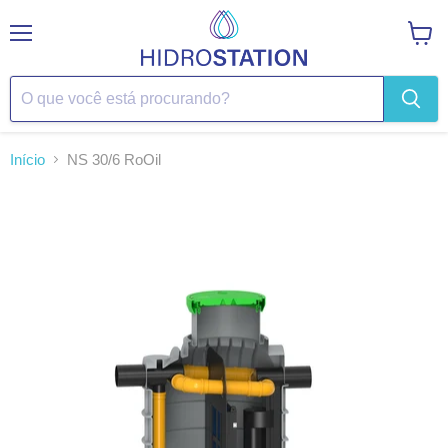
Menu
Ver
carrin
Início
NS 30/6 RoOil