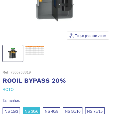
Toque para dar zoom
Ref.
7300768819
ROOIL BYPASS 20%
ROTO
Tamanhos
NS 15/3
NS 30/6
NS 40/8
NS 50/10
NS 75/15