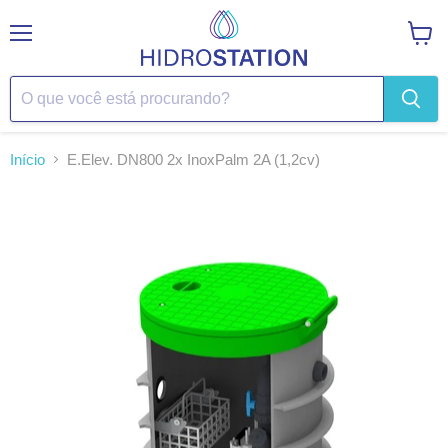
Menu
Ver
carrin
Início
E.Elev. DN800 2x InoxPalm 2A (1,2cv)