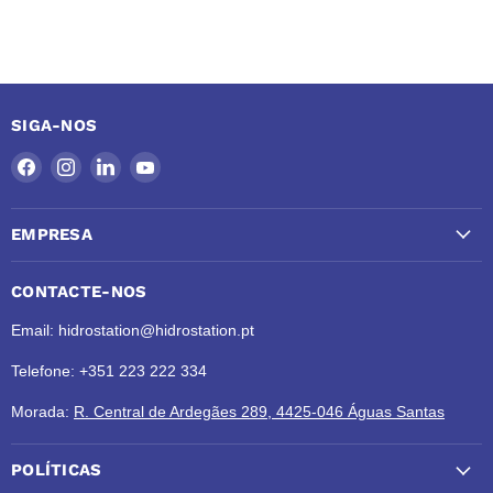
SIGA-NOS
Encontre-
Encontre-
Encontre-
Encontre-
nos
nos
nos
nos
no
no
no
no
EMPRESA
Facebook
Instagram
LinkedIn
YouTube
CONTACTE-NOS
Email: hidrostation@hidrostation.pt
Telefone: +351 223 222 334
Morada:
R. Central de Ardegães 289, 4425-046 Águas Santas
POLÍTICAS