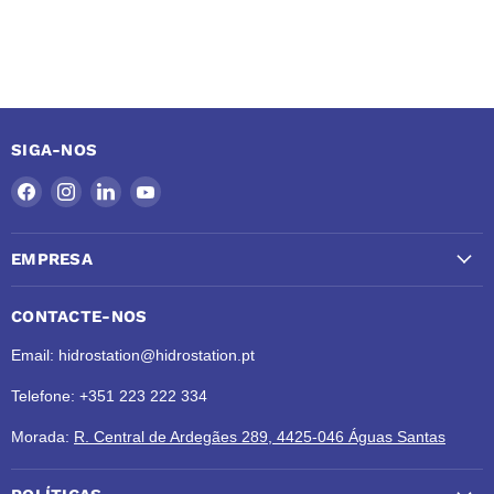
SIGA-NOS
Encontre-
Encontre-
Encontre-
Encontre-
nos
nos
nos
nos
no
no
no
no
EMPRESA
Facebook
Instagram
LinkedIn
YouTube
CONTACTE-NOS
Email: hidrostation@hidrostation.pt
Telefone: +351 223 222 334
Morada:
R. Central de Ardegães 289, 4425-046 Águas Santas