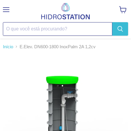
Menu
Ver
carrin
Início
E.Elev. DN600-1800 InoxPalm 2A 1,2cv