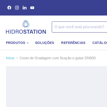
Encontre-
Encontre-
Encontre-
Encontre-
nos
nos
nos
nos
no
no
no
no
Facebook
Instagram
LinkedIn
YouTube
PRODUTOS
SOLUÇÕES
REFERÊNCIAS
CATÁLO
Início
Cesto de Gradagem com fixação e guias DN600