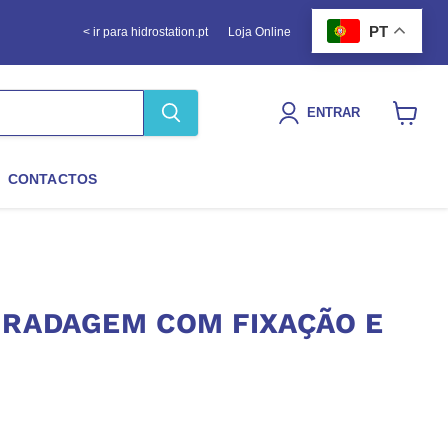
PT
< ir para hidrostation.pt
Loja Online
ENTRAR
Ver
carrinho
CONTACTOS
GRADAGEM COM FIXAÇÃO E