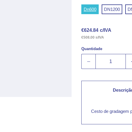
Dn600
DN1200
D
Preço Atual
€624.84
c/IVA
€508.00 s/IVA
Quantidade
Descriçã
Cesto de gradagem p