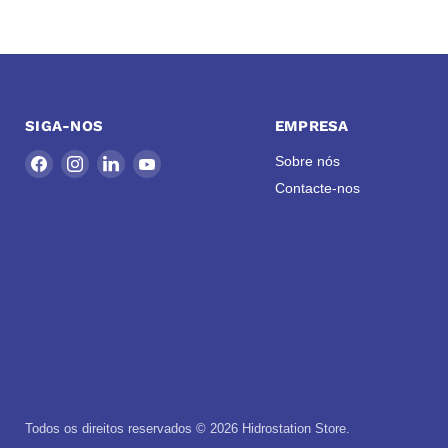
SIGA-NOS
EMPRESA
Encontre-
Encontre-
Encontre-
Encontre-
Sobre nós
nos
nos
nos
nos
Contacte-nos
no
no
no
no
Facebook
Instagram
LinkedIn
YouTube
Todos os direitos reservados © 2026 Hidrostation Store.