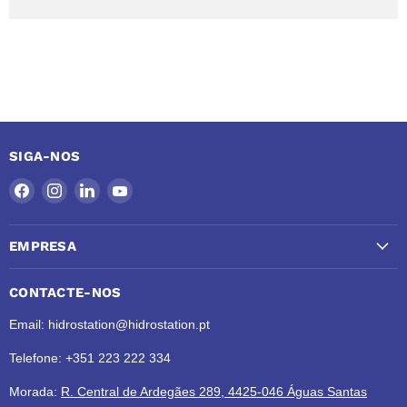
SIGA-NOS
Encontre-
Encontre-
Encontre-
Encontre-
nos
nos
nos
nos
no
no
no
no
EMPRESA
Facebook
Instagram
LinkedIn
YouTube
CONTACTE-NOS
Email: hidrostation@hidrostation.pt
Telefone: +351 223 222 334
Morada:
R. Central de Ardegães 289, 4425-046 Águas Santas